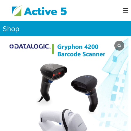
S
A
เ
k
ค
c
รื่
i
t
อ
p
i
Shop
ง
t
v
พิ
ม
o
e
พ์
c
5
บ
C
o
า
o
ร์
n
โ
m
t
ค้
p
e
ด
a
,
n
ส
n
t
า
y
ย
,
รั
L
ด
ข้
a
อ
b
มื