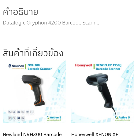
a
คำอธิบาย
n
n
Datalogic Gryphon 4200 Barcode Scanner
e
r
,
โ
สินค้าที่เกี่ยวข้อง
ป
ร
แ
ก
ร
ม
P
L
C
Newland NVH300 Barcode
Honeywell XENON XP