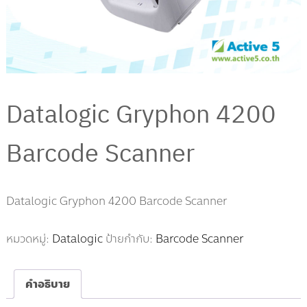
e
อ
l
ค
น
P
ไ
r
ข้
i
n
t
Datalogic Gryphon 4200
e
r
Barcode Scanner
,
B
a
r
Datalogic Gryphon 4200 Barcode Scanner
c
o
หมวดหมู่:
Datalogic
ป้ายกำกับ:
Barcode Scanner
d
e
S
คำอธิบาย
c