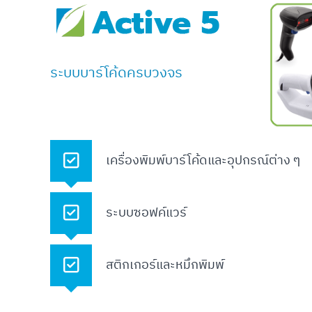
e
รั
l
P
ด
r
ข้
i
อ
ระบบบาร์โค้ดครบวงจร
n
มื
t
อ
e
ค
r
น
,
ไ
เครื่องพิมพ์บาร์โค้ดและอุปกรณ์ต่าง ๆ
B
ข้
a
r
ระบบซอฟค์แวร์
c
o
d
สติกเกอร์และหมึกพิมพ์
e
S
c