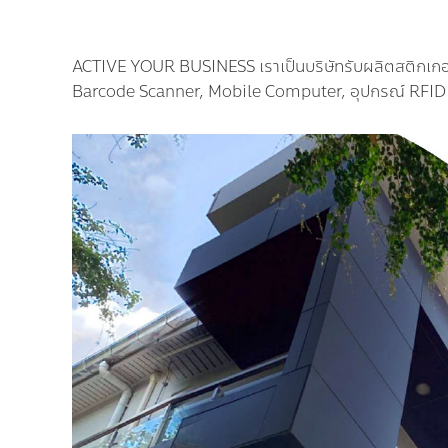
a
n
n
ACTIVE YOUR BUSINESS เราเป็นบริษัทรับผลิตสติกเกอร
e
Barcode Scanner, Mobile Computer, อุปกรณ์ RFID ให
r
,
โ
ป
ร
แ
ก
ร
ม
P
L
C