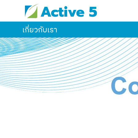
S
A
เ
k
c
ค
i
t
รื่
i
p
เกี่ยวกับเรา
อ
v
t
ง
e
o
พิ
5
c
ม
C
o
พ์
o
n
บ
m
t
า
p
e
ร์
a
n
โ
n
t
ค้
y
ด
,
,
L
ส
a
า
b
ย